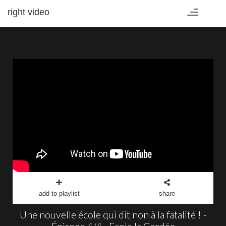
right video
Toggle
navigation
add to playlist
share
Une nouvelle école qui dit non à la fatalité ! -