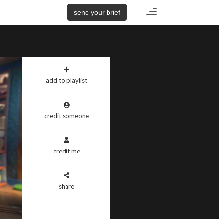
Toggle
send your brief
navigation
add to playlist
credit someone
credit me
share