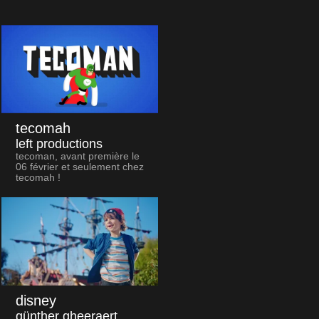
tecomah
left productions
tecoman, avant première le
06 février et seulement chez
tecomah !
disney
günther gheeraert