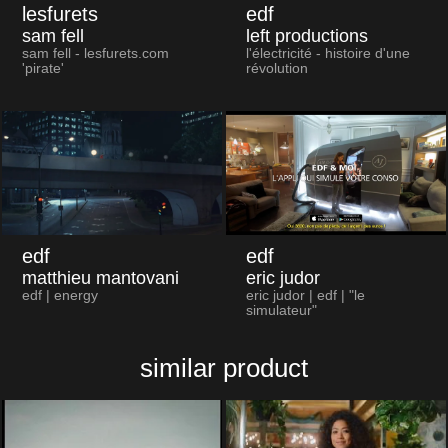
lesfurets
edf
sam fell
left productions
sam fell - lesfurets.com
l'électricité - histoire d'une
'pirate'
révolution
edf
edf
matthieu mantovani
eric judor
edf | energy
eric judor | edf | "le
simulateur"
similar product