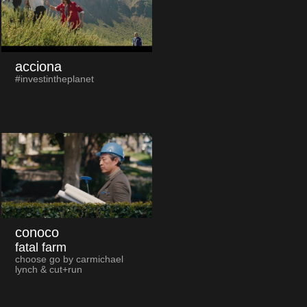
acciona
#investintheplanet
conoco
fatal farm
choose go by carmichael
lynch & cut+run