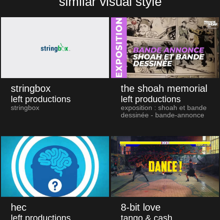
similar visual style
stringbox
the shoah memorial
left productions
left productions
stringbox
exposition : shoah et bande
dessinée - bande-annonce
hec
8-bit love
left productions
tango & cash