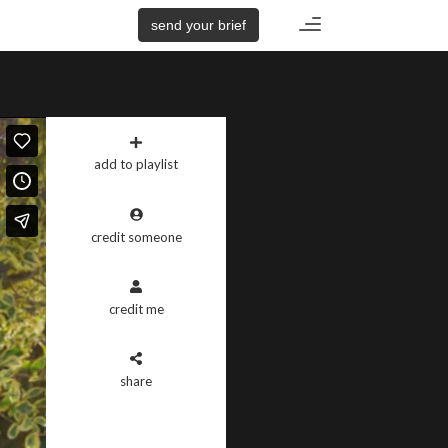
Toggle
send your brief
navigation
add to playlist
credit someone
credit me
share