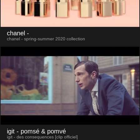
chanel
-
chanel - spring-summer 2020 collection
igit
- pomsé & pomvé
igit - des consequences [clip officiel]