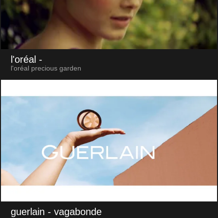
l'oréal
-
l'oréal precious garden
guerlain
- vagabonde