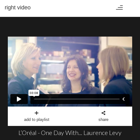
right video
Toggle
navigation
add to playlist
share
L’Oréal - One Day With... Laurence Levy