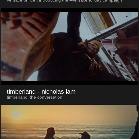
versace on ice | introducing the #versaceholiday campaign
timberland
- nicholas lam
timberland 'the conversation'